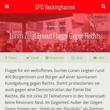
SPD Beckinghausen
16. Januar 2016
Lünen Zeigt Erneut Flagge Gegen Rechts
Teilen
Tweet
Anpinnen
Mail
SMS
Flagge für ein weltoffenes, buntes Lünen zeigten rund
400 Bürgerinnen und Bürger auf einer spontanen
Kundgebung gegen Rechts. Damit protestierten sie
auch gegen eine Demonstration der Partei Die
Rechte, die mit zirka 20 Teilnehmern in der Innenstadt
keine Resonanz fand. Im Gegenteil: Außer der Gegen-
Demo hingen am „Hotel an der Persiluhr“ als Zeichen