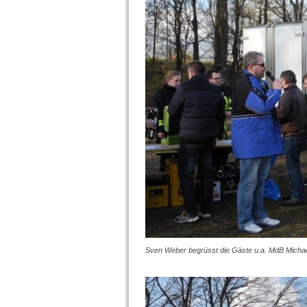
Sven Weber begrüsst die Gäste u.a. MdB Micha