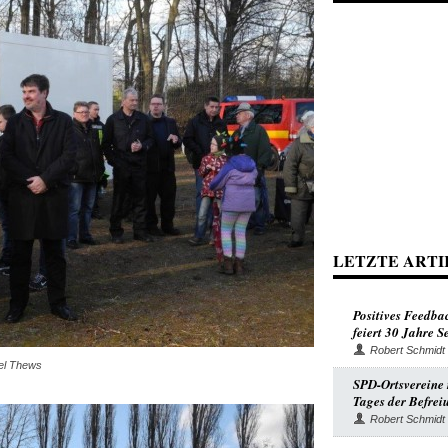
LETZTE ARTI
Positives Feedba
feiert 30 Jahre 
Robert Schmidt
el Thews
SPD-Ortsvereine r
Tages der Befrei
Robert Schmidt