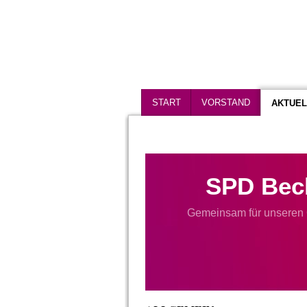
START
VORSTAND
AKTUEL
SPD Bec
Gemeinsam für unseren 