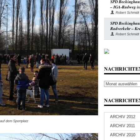
SPD Beckinghaus
– IGA-Radweg ist
Robert Schmidt
SPD Beckinghause
Radverkehr – Kre
Robert Schmidt
NACHRICHTE
Nachrichten
Archiv
NACHRICHTEN
ARCHIV 2012
auf dem Sportplatz
ARCHIV 2011
ARCHIV 2010