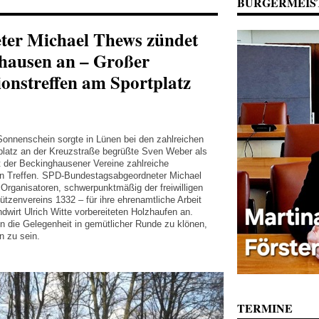
BÜRGERMEIS
ter Michael Thews zündet
ghausen an – Großer
onstreffen am Sportplatz
Sonnenschein sorgte in Lünen bei den zahlreichen
platz an der Kreuzstraße begrüßte Sven Weber als
t der Beckinghausener Vereine zahlreiche
len Treffen. SPD-Bundestagsabgeordneter Michael
Organisatoren, schwerpunktmäßig der freiwilligen
zenvereins 1332 – für ihre ehrenamtliche Arbeit
wirt Ulrich Witte vorbereiteten Holzhaufen an.
die Gelegenheit in gemütlicher Runde zu klönen,
 zu sein.
TERMINE