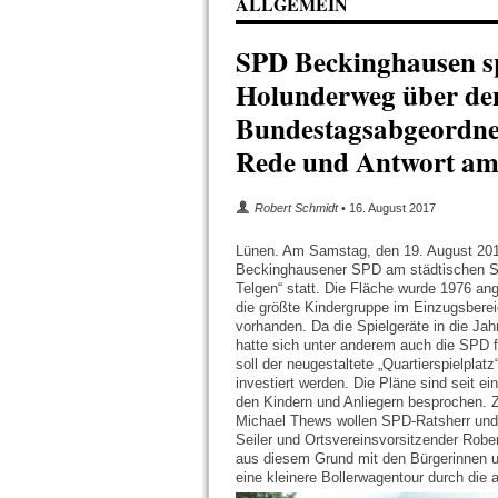
ALLGEMEIN
SPD Beckinghausen s
Holunderweg über den
Bundestagsabgeordnet
Rede und Antwort am
Robert Schmidt
• 16. August 2017
Lünen. Am Samstag, den 19. August 2017
Beckinghausener SPD am städtischen Spi
Telgen“ statt. Die Fläche wurde 1976 ang
die größte Kindergruppe im Einzugsbereic
vorhanden. Da die Spielgeräte in die Ja
hatte sich unter anderem auch die SPD f
soll der neugestaltete „Quartierspielplatz
investiert werden. Die Pläne sind seit e
den Kindern und Anliegern besprochen
Michael Thews wollen SPD-Ratsherr und
Seiler und Ortsvereinsvorsitzender Robe
aus diesem Grund mit den Bürgerinnen 
eine kleinere Bollerwagentour durch die