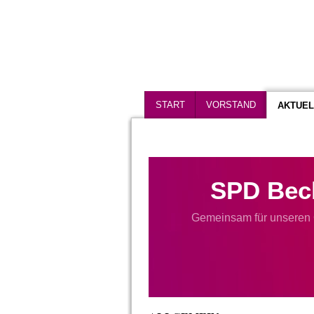
START
VORSTAND
AKTUEL
SPD Bec
Gemeinsam für unseren 