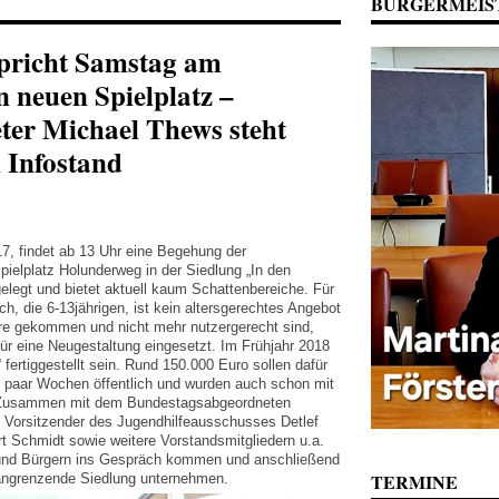
BÜRGERMEIS
pricht Samstag am
 neuen Spielplatz –
er Michael Thews steht
 Infostand
, findet ab 13 Uhr eine Begehung der
elplatz Holunderweg in der Siedlung „In den
elegt und bietet aktuell kaum Schattenbereiche. Für
h, die 6-13jährigen, ist kein altersgerechtes Angebot
hre gekommen und nicht mehr nutzergerecht sind,
ür eine Neugestaltung eingesetzt. Im Frühjahr 2018
“ fertiggestellt sein. Rund 150.000 Euro sollen dafür
in paar Wochen öffentlich und wurden auch schon mit
. Zusammen mit dem Bundestagsabgeordneten
 Vorsitzender des Jugendhilfeausschusses Detlef
rt Schmidt sowie weitere Vorstandsmitgliedern u.a.
und Bürgern ins Gespräch kommen und anschließend
TERMINE
 angrenzende Siedlung unternehmen.