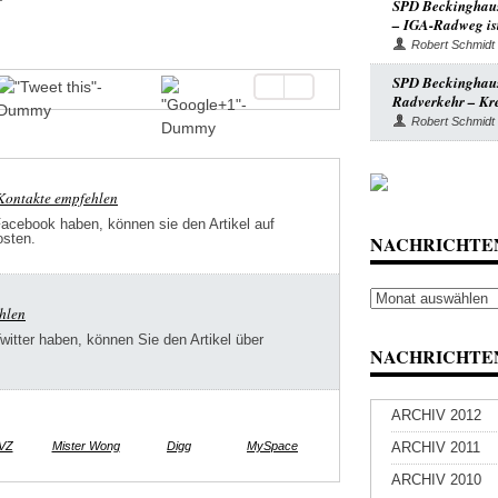
SPD Beckinghaus
– IGA-Radweg ist
Robert Schmidt
SPD Beckinghause
Radverkehr – Kre
Robert Schmidt
-Kontakte empfehlen
Facebook haben, können sie den Artikel auf
osten.
NACHRICHTE
Nachrichten
ehlen
Archiv
Twitter haben, können Sie den Artikel über
NACHRICHTEN
ARCHIV 2012
VZ
Mister Wong
Digg
MySpace
ARCHIV 2011
ARCHIV 2010