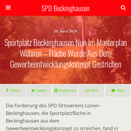
SPD Beckinghausen
20. April 2019
Sportplatz Beckinghausen Nun Im Masterplan
Wohnen – Fläche Wurde Aus Dem
Gewerbeentwicklungskonzept Gestrichen
Teilen
Tweet
Anpinnen
Mail
SMS
Die Forderung des SPD Ortsvereins Lünen-
Beckinghausen, die Sportplatzfläche in
Beckinghausen aus dem
Gewerbeentwicklungskonzept zu streichen, fand in