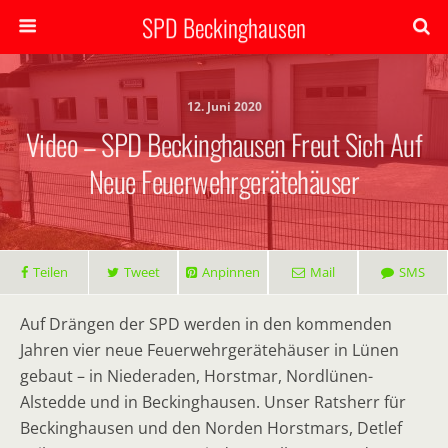
SPD Beckinghausen
12. Juni 2020
Video – SPD Beckinghausen Freut Sich Auf
Neue Feuerwehrgerätehäuser
Teilen
Tweet
Anpinnen
Mail
SMS
Auf Drängen der SPD werden in den kommenden
Jahren vier neue Feuerwehrgerätehäuser in Lünen
gebaut – in Niederaden, Horstmar, Nordlünen-
Alstedde und in Beckinghausen. Unser Ratsherr für
Beckinghausen und den Norden Horstmars, Detlef