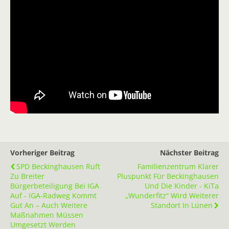
Vorheriger Beitrag
Nächster Beitrag
SPD Beckinghausen Ruft
Familienzentrum Klarer
Zu Breiter
Pluspunkt Für Beckinghausen
Bürgerbeteiligung Bei IGA
Und Die Kinder - KiTa
Auf - IGA-Radweg Kommt
„Wunderfitz“ Wird Weiterer
Gut An – Auch Weitere
Standort In Lünen
Maßnahmen Müssen
Umgesetzt Werden