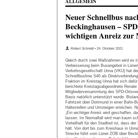
ALLGEMEIN
Neuer Schnellbus nac
Beckinghausen – SPD 
wichtigen Anreiz zur
Robert Schmidt
• 24. Oktober 2021
Gleich durch zwei Maßnahmen wird es 
Verbesserung beim Busangebot in Lüne
Verkehrsgesellschaft Unna (VKU) hat den
Schnellbuslinie S40 als Direktverbindun
Fraktion im Kreistag Unna hat sich dafü
berichtete Kreistagsabgeordnete Renat
Mitgliederversammlung des SPD-Ortsver
Basis natürlich unterstützt wurde. Bislan
Fahrtzeit über Dortmund in einer Bahn-B
Haltestellen und Umsteigen erreichen. N
„Ein wichtiger Anreiz wird geschaffen, d
lassen. Im Normalfall wird man kaum sc
Vorteilhaft für den Stadtteil ist, dass d
hält. Von dort bis zum Kreishaus in Unna 
Strecke führt vom Lüner ZOB über Bec