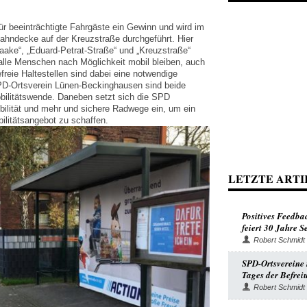
r beeinträchtigte Fahrgäste ein Gewinn und wird im
ahndecke auf der Kreuzstraße durchgeführt. Hier
Laake“, „Eduard-Petrat-Straße“ und „Kreuzstraße“
 alle Menschen nach Möglichkeit mobil bleiben, auch
freie Haltestellen sind dabei eine notwendige
PD-Ortsverein Lünen-Beckinghausen sind beide
Mobilitätswende. Daneben setzt sich die SPD
ilität und mehr und sichere Radwege ein, um ein
ilitätsangebot zu schaffen.
LETZTE ARTI
Positives Feedba
feiert 30 Jahre 
Robert Schmidt
SPD-Ortsvereine r
Tages der Befrei
Robert Schmidt