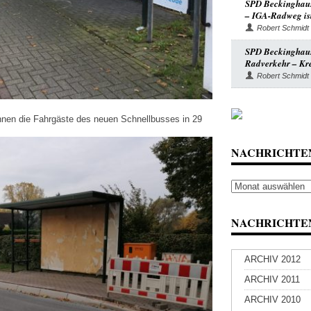
SPD Beckinghaus
– IGA-Radweg ist
Robert Schmidt
SPD Beckinghause
Radverkehr – Kre
Robert Schmidt
önnen die Fahrgäste des neuen Schnellbusses in 29
NACHRICHTE
Nachrichten
Archiv
NACHRICHTEN
ARCHIV 2012
ARCHIV 2011
ARCHIV 2010