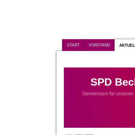
START
VORSTAND
AKTUEL
SPD Bec
Gemeinsam für unseren 