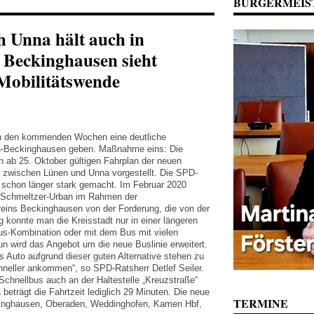
BÜRGERMEIS
h Unna hält auch in
Beckinghausen sieht
 Mobilitätswende
in den kommenden Wochen eine deutliche
n-Beckinghausen geben. Maßnahme eins: Die
 ab 25. Oktober gültigen Fahrplan der neuen
g zwischen Lünen und Unna vorgestellt. Die SPD-
r schon länger stark gemacht. Im Februar 2020
e Schmeltzer-Urban im Rahmen der
eins Beckinghausen von der Forderung, die von der
g konnte man die Kreisstadt nur in einer längeren
us-Kombination oder mit dem Bus mit vielen
un wird das Angebot um die neue Buslinie erweitert.
as Auto aufgrund dieser guten Alternative stehen zu
hneller ankommen“, so SPD-Ratsherr Detlef Seiler.
er Schnellbus auch an der Haltestelle „Kreuzstraße“
beträgt die Fahrtzeit lediglich 29 Minuten. Die neue
TERMINE
kinghausen, Oberaden, Weddinghofen, Kamen Hbf,