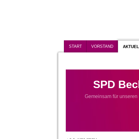
START
VORSTAND
AKTUEL
SPD Bec
Gemeinsam für unseren 