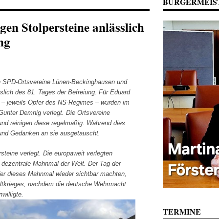
BÜRGERMEIS
gen Stolpersteine anlässlich
ng
en SPD-Ortsvereine Lünen-Beckinghausen und
slich des 81. Tages der Befreiung. Für Eduard
 – jeweils Opfer des NS-Regimes – wurden im
Gunter Demnig verlegt. Die Ortsvereine
und reinigen diese regelmäßig. Während dies
und Gedanken an sie ausgetauscht.
rsteine verlegt. Die europaweit verlegten
 dezentrale Mahnmal der Welt. Der Tag der
der dieses Mahnmal wieder sichtbar machten,
ltkrieges, nachdem die deutsche Wehrmacht
willigte.
TERMINE