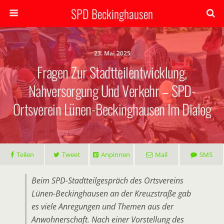
SPD Beckinghausen
23. Mai 2025
Fragen Zur Stadtteilentwicklung,
Nahversorgung Und Verkehr – SPD-
Ortsverein Lünen-Beckinghausen Im Dialog
Teilen
Tweet
Anpinnen
Mail
SMS
Beim SPD-Stadtteilgespräch des Ortsvereins
Lünen-Beckinghausen an der Kreuzstraße gab
es viele Anregungen und Themen aus der
Anwohnerschaft. Nach einer Vorstellung des