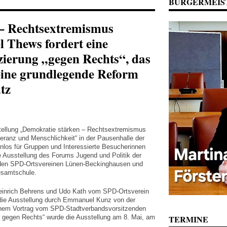
BÜRGERMEIS
– Rechtsextremismus
 Thews fordert eine
zierung „gegen Rechts“, das
eine grundlegende Reform
tz
stellung „Demokratie stärken – Rechtsextremismus
eranz und Menschlichkeit“ in der Pausenhalle der
los für Gruppen und Interessierte Besucherinnen
e Ausstellung des Forums Jugend und Politik der
t den SPD-Ortsvereinen Lünen-Beckinghausen und
esamtschule.
Heinrich Behrens und Udo Kath vom SPD-Ortsverein
die Ausstellung durch Emmanuel Kunz von der
einem Vortrag vom SPD-Stadtverbandsvorsitzenden
egen Rechts“ wurde die Ausstellung am 8. Mai, am
TERMINE