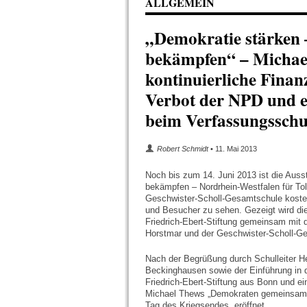
ALLGEMEIN
„Demokratie stärken 
bekämpfen“ – Michael
kontinuierliche Finan
Verbot der NPD und 
beim Verfassungsschu
Robert Schmidt
• 11. Mai 2013
Noch bis zum 14. Juni 2013 ist die Aus
bekämpfen – Nordrhein-Westfalen für Tol
Geschwister-Scholl-Gesamtschule kosten
und Besucher zu sehen. Gezeigt wird di
Friedrich-Ebert-Stiftung gemeinsam mi
Horstmar und der Geschwister-Scholl-G
Nach der Begrüßung durch Schulleiter 
Beckinghausen sowie der Einführung in 
Friedrich-Ebert-Stiftung aus Bonn und 
Michael Thews „Demokraten gemeinsam g
Tag des Kriegsendes, eröffnet.