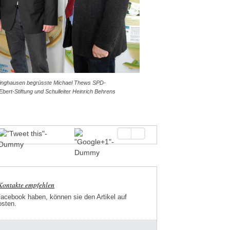
kinghausen begrüsste Michael Thews SPD-
ert-Stiftung und Schulleiter Heinrich Behrens
-Kontakte empfehlen
Facebook haben, können sie den Artikel auf
osten.