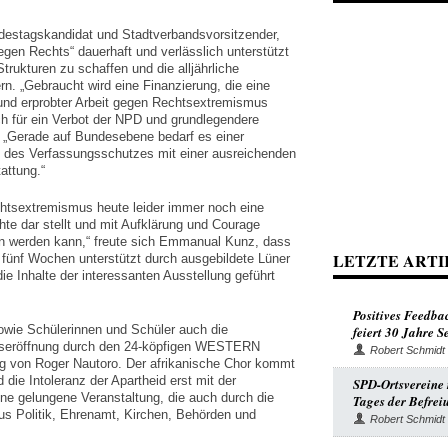
destagskandidat und Stadtverbandsvorsitzender,
en Rechts“ dauerhaft und verlässlich unterstützt
trukturen zu schaffen und die alljährliche
n. „Gebraucht wird eine Finanzierung, die eine
 und erprobter Arbeit gegen Rechtsextremismus
ch für ein Verbot der NPD und grundlegendere
 „Gerade auf Bundesebene bedarf es einer
le des Verfassungsschutzes mit einer ausreichenden
attung.“
htsextremismus heute leider immer noch eine
e dar stellt und mit Aufklärung und Courage
werden kann,“ freute sich Emmanual Kunz, dass
LETZTE ARTI
fünf Wochen unterstützt durch ausgebildete Lüner
e Inhalte der interessanten Ausstellung geführt
Positives Feedba
sowie Schülerinnen und Schüler auch die
feiert 30 Jahre 
ngseröffnung durch den 24-köpfigen WESTERN
Robert Schmidt
 von Roger Nautoro. Der afrikanische Chor kommt
ie Intoleranz der Apartheid erst mit der
SPD-Ortsvereine r
ne gelungene Veranstaltung, die auch durch die
Tages der Befrei
us Politik, Ehrenamt, Kirchen, Behörden und
Robert Schmidt