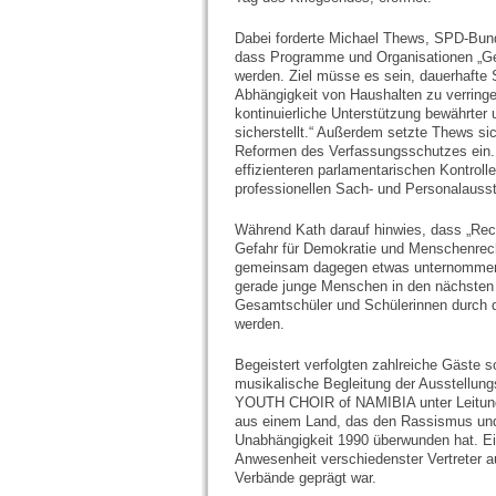
Dabei forderte Michael Thews, SPD-Bun
dass Programme und Organisationen „Geg
werden. Ziel müsse es sein, dauerhafte S
Abhängigkeit von Haushalten zu verringer
kontinuierliche Unterstützung bewährter
sicherstellt.“ Außerdem setzte Thews si
Reformen des Verfassungsschutzes ein.
effizienteren parlamentarischen Kontrol
professionellen Sach- und Personalausst
Während Kath darauf hinwies, dass „Rec
Gefahr für Demokratie und Menschenrecht
gemeinsam dagegen etwas unternommen 
gerade junge Menschen in den nächsten 
Gesamtschüler und Schülerinnen durch di
werden.
Begeistert verfolgten zahlreiche Gäste 
musikalische Begleitung der Ausstellu
YOUTH CHOIR of NAMIBIA unter Leitung
aus einem Land, das den Rassismus und d
Unabhängigkeit 1990 überwunden hat. Ei
Anwesenheit verschiedenster Vertreter a
Verbände geprägt war.