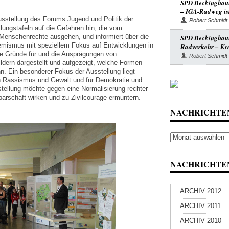
SPD Beckinghaus
– IGA-Radweg ist
Ausstellung des Forums Jugend und Politik der
Robert Schmidt
llungstafeln auf die Gefahren hin, die vom
enschenrechte ausgehen, und informiert über die
SPD Beckinghause
emismus mit speziellem Fokus auf Entwicklungen in
Radverkehr – Kre
e Gründe für und die Ausprägungen von
Robert Schmidt
ldern dargestellt und aufgezeigt, welche Formen
. Ein besonderer Fokus der Ausstellung liegt
n Rassismus und Gewalt und für Demokratie und
tellung möchte gegen eine Normalisierung rechter
barschaft wirken und zu Zivilcourage ermuntern.
NACHRICHTE
Nachrichten
Archiv
NACHRICHTEN
ARCHIV 2012
ARCHIV 2011
ARCHIV 2010