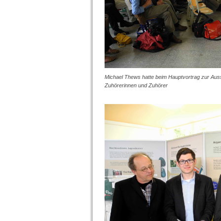
Michael Thews hatte beim Hauptvortrag zur Auss
Zuhörerinnen und Zuhörer