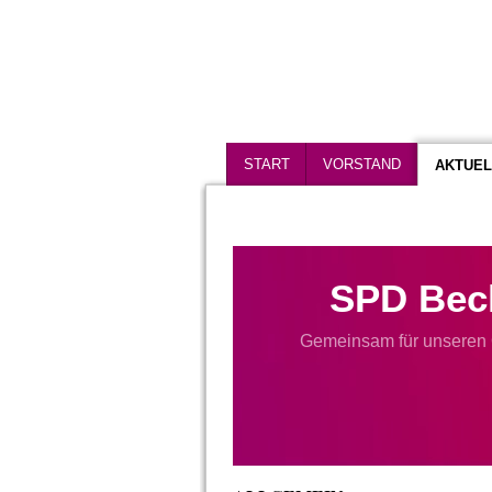
START
VORSTAND
AKTUEL
SPD Bec
Gemeinsam für unseren 