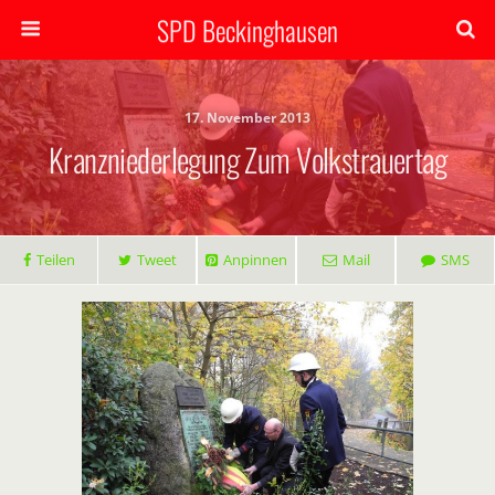
SPD Beckinghausen
17. November 2013
Kranzniederlegung Zum Volkstrauertag
Teilen
Tweet
Anpinnen
Mail
SMS