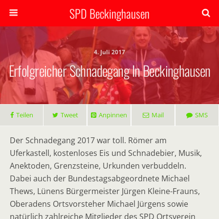
SPD Beckinghausen
4. Juli 2017
Erfolgreicher Schnadegang In Beckinghausen
Teilen
Tweet
Anpinnen
Mail
SMS
Der Schnadegang 2017 war toll. Römer am
Uferkastell, kostenloses Eis und Schnadebier, Musik,
Anektoden, Grenzsteine, Urkunden verbuddeln.
Dabei auch der Bundestagsabgeordnete Michael
Thews, Lünens Bürgermeister Jürgen Kleine-Frauns,
Oberadens Ortsvorsteher Michael Jürgens sowie
natürlich zahlreiche Mitglieder des SPD Ortsverein