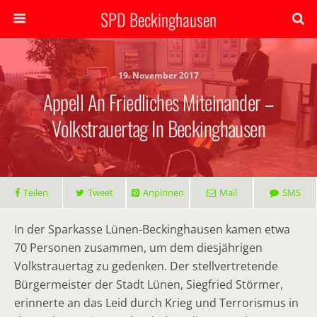
SPD Beckinghausen
19. November 2017
Appell An Friedliches Miteinander –
Volkstrauertag In Beckinghausen
Teilen
Tweet
Anpinnen
Mail
SMS
In der Sparkasse Lünen-Beckinghausen kamen etwa
70 Personen zusammen, um dem diesjährigen
Volkstrauertag zu gedenken. Der stellvertretende
Bürgermeister der Stadt Lünen, Siegfried Störmer,
erinnerte an das Leid durch Krieg und Terrorismus in