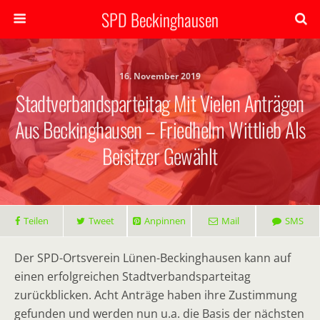
SPD Beckinghausen
16. November 2019
Stadtverbandsparteitag Mit Vielen Anträgen
Aus Beckinghausen – Friedhelm Wittlieb Als
Beisitzer Gewählt
Teilen
Tweet
Anpinnen
Mail
SMS
Der SPD-Ortsverein Lünen-Beckinghausen kann auf
einen erfolgreichen Stadtverbandsparteitag
zurückblicken. Acht Anträge haben ihre Zustimmung
gefunden und werden nun u.a. die Basis der nächsten