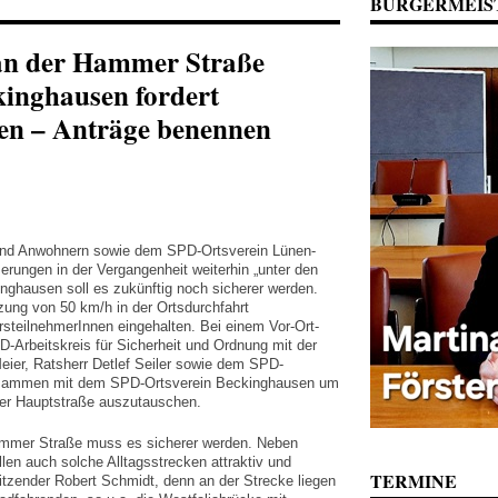
BÜRGERMEIS
an der Hammer Straße
inghausen fordert
n – Anträge benennen
und Anwohnern sowie dem SPD-Ortsverein Lünen-
erungen in der Vergangenheit weiterhin „unter den
nghausen soll es zukünftig noch sicherer werden.
zung von 50 km/h in der Ortsdurchfahrt
steilnehmerInnen eingehalten. Bei einem Vor-Ort-
D-Arbeitskreis für Sicherheit und Ordnung mit der
eier, Ratsherr Detlef Seiler sowie dem SPD-
zusammen mit dem SPD-Ortsverein Beckinghausen um
der Hauptstraße auszutauschen.
ammer Straße muss es sicherer werden. Neben
len auch solche Alltagsstrecken attraktiv und
TERMINE
sitzender Robert Schmidt, denn an der Strecke liegen