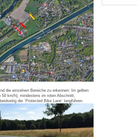
d die einzelnen Bereiche zu erkennen: Im gelben
o 50 km/h), mindestens im roten Abschnitt,
 beidseitig die ´Protected Bike Lane´ langführen.