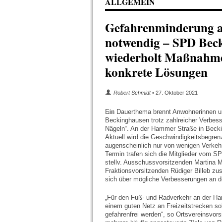
ALLGEMEIN
Gefahrenminderung 
notwendig – SPD Beck
wiederholt Maßnahme
konkrete Lösungen
Robert Schmidt
• 27. Oktober 2021
Ein Dauerthema brennt Anwohnerinnen 
Beckinghausen trotz zahlreicher Verbess
Nägeln“. An der Hammer Straße in Becki
Aktuell wird die Geschwindigkeitsbegren
augenscheinlich nur von wenigen Verkehr
Termin trafen sich die Mitglieder vom SP
stellv. Ausschussvorsitzenden Martina M
Fraktionsvorsitzenden Rüdiger Billeb 
sich über mögliche Verbesserungen an 
„Für den Fuß- und Radverkehr an der H
einem guten Netz an Freizeitstrecken sol
gefahrenfrei werden“, so Ortsvereinsvor