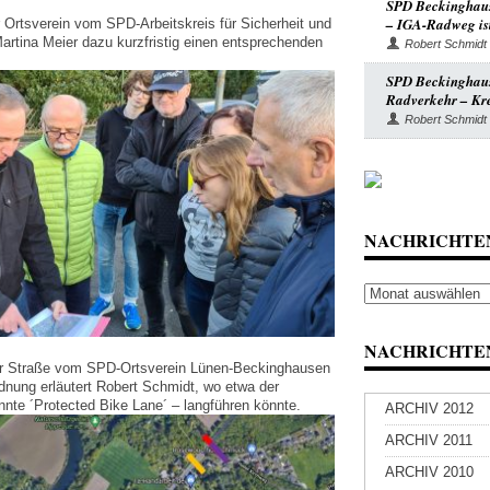
SPD Beckinghaus
– IGA-Radweg ist
r Ortsverein vom SPD-Arbeitskreis für Sicherheit und
artina Meier dazu kurzfristig einen entsprechenden
Robert Schmidt
SPD Beckinghause
Radverkehr – Kre
Robert Schmidt
NACHRICHTE
Nachrichten
Archiv
NACHRICHTEN
er Straße vom SPD-Ortsverein Lünen-Beckinghausen
rdnung erläutert Robert Schmidt, wo etwa der
nnte ´Protected Bike Lane´ – langführen könnte.
ARCHIV 2012
ARCHIV 2011
ARCHIV 2010