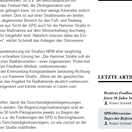
adfahrenden, so u.a. die Westfaliabrücke mit
as Freibad Heil, die Ökologiestation und
s gelingen kann, ist schon wenige Kilometer östlich
hen. Dort ist auf einer Straßenseite ein breiter,
e abgetrennter Bereich für den Fuß- und Radweg
re aus Sicht der SPD auch für die Hammer Straße in
 diese Maßnahme auf dem Westenhellweg durchweg
 fortgeführt wird. Natürlich müssen dabei die Ein-
en“, erklärt Schmidt das Anliegen des Ortsvereins.
nandersetzung mit Straßen.NRW eher langfristig
eine schnellere Lösung her. „Die Hammer Straße soll als
tzten Radfahrstreifen – einer sogenannten ´Protected
ert Friedhelm Wittlieb, stellvertretender
n der Einmündung Königslandwehr beidseitig Richtung
LETZTE ARTI
is zur Kamener Straße. „Wenn wir die gewünschte
r das Angebot für Radfahrende deutlich verbessern.
 eingesetzt und könnte erstmals in Lünen zum
Positives Feedba
feiert 30 Jahre 
elfen, damit die Geschwindigkeitsbegrenzungen
Robert Schmidt
n werden. Die Begrenzungsmarkierungen sind an
die 50 km/h-Piktogramme jeweils zu Beginn der
SPD-Ortsvereine r
so u.a. die Forderungen der SPD in Beckinghausen.
Tages der Befrei
n Geschwindigkeitsanzeigern, so wie zurzeit an der
Robert Schmidt
er Straße stattfinden.