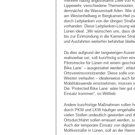
mehrere häufig angesteuerte Ziele von R
Lippewehr, verschiedene Themenrouten, d
demnächst die Wasserstadt Aden. Wie da
am Westenhellweg in Bergkamen-Heil zu se
durch Leitplanken von der übrigen Straß
vorhanden. Diese Leitplanken-Lösung wä
Lünen ideal. „Wir wünschen uns, dass
bis zur Einmündung in die Kamener Straße
und Ausfahrten weiterhin befahrbar bleib
Da dies aufgrund der langwierigen Ausei
realisierbar sei, soll kurzfristig schon 
Pilotstrecke für Lünen mit einem geschü
Bike Lane´ – ausgestattet werden“, erläut
Ortsvereinsvorsitzender. Diese solle vo
Westen verlaufen – idealerweise auch b
Mobilitätswende ernstnehmen, müssen wi
Die ´Protected Bike Lane´ wäre hier gut
Einsatz kommen“, so Wittlieb.
Andere kurzfristige Maßnahmen sollen h
durch PKW und LKW häufiger eingehalte
vielen Stellen undeutlich geworden und 
Ortsdurchfahrt sollen erneuert werden, 
Auch der temporäre Einsatz von digitale
Moltkestraße in Lünen, soll an der Hamm