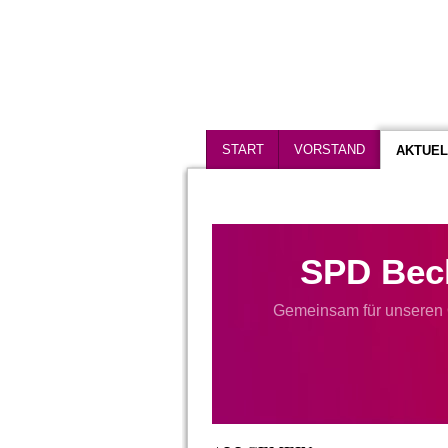
START
VORSTAND
AKTUEL
SPD Bec
Gemeinsam für unseren 