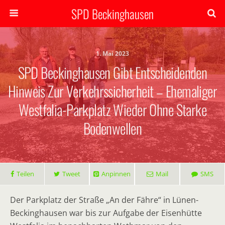
SPD Beckinghausen
1. Mai 2023
SPD Beckinghausen Gibt Entscheidenden
Hinweis Zur Verkehrssicherheit – Ehemaliger
Westfalia-Parkplatz Wieder Ohne Starke
Bodenwellen
Teilen
Tweet
Anpinnen
Mail
SMS
Der Parkplatz der Straße „An der Fähre“ in Lünen-
Beckinghausen war bis zur Aufgabe der Eisenhütte