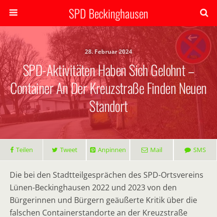
SPD Beckinghausen
28. Februar 2024
SPD-Aktivitäten Haben Sich Gelohnt –
Container An Der Kreuzstraße Finden Neuen
Standort
Teilen
Tweet
Anpinnen
Mail
SMS
Die bei den Stadtteilgesprächen des SPD-Ortsvereins
Lünen-Beckinghausen 2022 und 2023 von den
Bürgerinnen und Bürgern geäußerte Kritik über die
falschen Containerstandorte an der Kreuzstraße