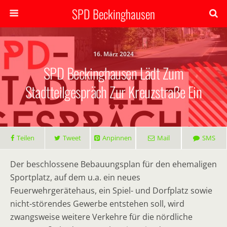
SPD Beckinghausen
16. März 2024
SPD Beckinghausen Lädt Zum
Stadtteilgespräch Zur Kreuzstraße Ein
Teilen
Tweet
Anpinnen
Mail
SMS
Der beschlossene Bebauungsplan für den ehemaligen
Sportplatz, auf dem u.a. ein neues
Feuerwehrgerätehaus, ein Spiel- und Dorfplatz sowie
nicht-störendes Gewerbe entstehen soll, wird
zwangsweise weitere Verkehre für die nördliche