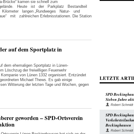
ia-Brücke“ kamen sie schnell zum
sgelände. Heute ist der Parkplatz Bestandteil
Kilometer langen „Rundweges Natur- und
ue“ mit zahlreichen Erlebnisstationen. Die Station
eder auf dem Sportplatz in
auf dem ehemaligen Sportplatz in Lünen-
m Löschzug der freiwilligen Feuerwehr
 Kompanie von Lünen 1332 organisiert. Entzündet
LETZTE ARTI
eordneten Michael Thews. Es gab einige
ssen Witterung der letzten Tage und Wochen, gegen
SPD Beckinghaus
Sieben Jahre akti
Robert Schmidt
SPD Beckinghause
uberer geworden – SPD-Ortsverein
Verkehrsteilnehm
aktion
Beckinghausen
Robert Schmidt
Ortsverein Lünen-Beckinghausen hat sich an der