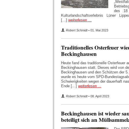
„Westfal
Betrieb
des 18 
Kulturlandschaftserlebnis Lüner Lippea
[…]
weiterlesen ...
Robert Schmidt
• 01. Mai 2023
Traditionelles Osterfeuer wi
Beckinghausen
Heute fand das traditionelle Osterfeuer 
Beckinghausen statt. Dieses wird von de
Beckinghausen und den Schützen der 5.
wurde es heute vom SPD-Bundestagsabg
Schwierigkeiten wegen der dauerhaft na
Ende […]
weiterlesen ...
Robert Schmidt
• 08. April 2023
Beckinghausen ist wieder sa
beteiligt sich an Müllsammel
Der SPD-