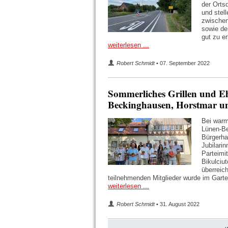
der Orts
und stell
zwischen
sowie de
gut zu e
weiterlesen ...
Robert Schmidt
• 07. September 2022
Sommerliches Grillen und E
Beckinghausen, Horstmar un
Bei warm
Lünen-Be
Bürgerha
Jubilarin
Parteimi
Bikulciu
überreic
teilnehmenden Mitglieder wurde im Garte
weiterlesen ...
Robert Schmidt
• 31. August 2022