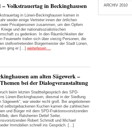
 – Volkstrauertag in Beckinghausen
ARCHIV 2010
kstrauertag in Lünen-Beckinghausen kamen in
hr wieder einige Vertreter:innen der örtlichen
sowie Privatpersonen zusammen, um den Opfern
 Kriege und der nationalsozialistischen
rrschaft zu gedenken. In den Räumlichkeiten der
gen Feuerwehr trafen sich über vierzig Personen, die
en stellvertretenden Bürgermeister der Stadt Lünen,
arin ging er […]
weiterlesen ...
eckinghausen am alten Sägewerk –
hemen bei der Dialogveranstaltung
ruch beim letzten Stadtteilgespräch des SPD-
ins Lünen-Beckinghausen, diesmal in der Siedlung
n Sägewerk“, war wieder recht groß. Bei angebotenen
nd selbstgebackenen Kuchen kamen die zahlreichen
nen und Bürger mit dem SPD-Fraktionsvorsitzenden
illeb, dem Ratsherren Detlef Seiler,
insvorsitzenden Robert Schmidt und Michael
eder Immobilien schnell ins Gespräch. […]