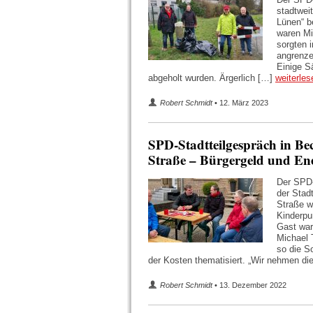
stadtwei
Lünen“ b
waren Mi
sorgten 
angrenze
Einige S
abgeholt wurden. Ärgerlich […]
weiterlese
Robert Schmidt
• 12. März 2023
SPD-Stadtteilgespräch in Be
Straße – Bürgergeld und En
Der SPD-
der Stadt
Straße w
Kinderpu
Gast war
Michael 
so die S
der Kosten thematisiert. „Wir nehmen di
Robert Schmidt
• 13. Dezember 2022