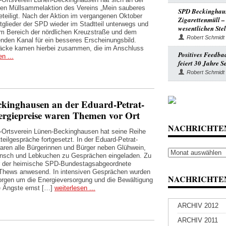
ten Müllsammelaktion des Vereins „Mein sauberes
SPD Beckinghause
eteiligt. Nach der Aktion im vergangenen Oktober
Zigarettenmüll –
tglieder der SPD wieder im Stadtteil unterwegs und
wesentlichen Stel
im Bereich der nördlichen Kreuzstraße und dem
Robert Schmidt
nden Kanal für ein besseres Erscheinungsbild.
äcke kamen hierbei zusammen, die im Anschluss
Positives Feedba
n ...
feiert 30 Jahre 
Robert Schmidt
ckinghausen an der Eduard-Petrat-
ergiepreise waren Themen vor Ort
NACHRICHTE
Ortsverein Lünen-Beckinghausen hat seine Reihe
teilgespräche fortgesetzt. In der Eduard-Petrat-
aren alle Bürgerinnen und Bürger neben Glühwein,
Nachrichten
nsch und Lebkuchen zu Gesprächen eingeladen. Zu
Archiv
 der heimische SPD-Bundestagsabgeordnete
Thews anwesend. In intensiven Gesprächen wurden
NACHRICHTEN
orgen um die Energieversorgung und die Bewältigung
e Ängste ernst […]
weiterlesen ...
ARCHIV 2012
ARCHIV 2011