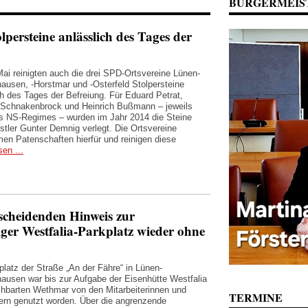
BÜRGERMEIS
lpersteine anlässlich des Tages der
ai reinigten auch die drei SPD-Ortsvereine Lünen-
ausen, -Horstmar und -Osterfeld Stolpersteine
ch des Tages der Befreiung. Für Eduard Petrat,
Schnakenbrock und Heinrich Bußmann – jeweils
s NS-Regimes – wurden im Jahr 2014 die Steine
tler Gunter Demnig verlegt. Die Ortsvereine
en Patenschaften hierfür und reinigen diese
sen ...
scheidenden Hinweis zur
iger Westfalia-Parkplatz wieder ohne
platz der Straße „An der Fähre“ in Lünen-
ausen war bis zur Aufgabe der Eisenhütte Westfalia
hbarten Wethmar von den Mitarbeiterinnen und
TERMINE
tern genutzt worden. Über die angrenzende