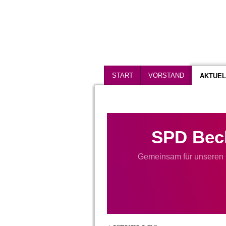
START
VORSTAND
AKTUEL
SPD Bec
Gemeinsam für unseren 