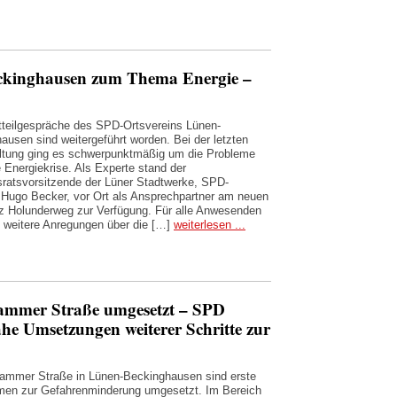
eckinghausen zum Thema Energie –
tteilgespräche des SPD-Ortsvereins Lünen-
ausen sind weitergeführt worden. Bei der letzten
ltung ging es schwerpunktmäßig um die Probleme
e Energiekrise. Als Experte stand der
sratsvorsitzende der Lüner Stadtwerke, SPD-
 Hugo Becker, vor Ort als Ansprechpartner am neuen
tz Holunderweg zur Verfügung. Für alle Anwesenden
h weitere Anregungen über die […]
weiterlesen ...
mmer Straße umgesetzt – SPD
ahe Umsetzungen weiterer Schritte zur
ammer Straße in Lünen-Beckinghausen sind erste
en zur Gefahrenminderung umgesetzt. Im Bereich