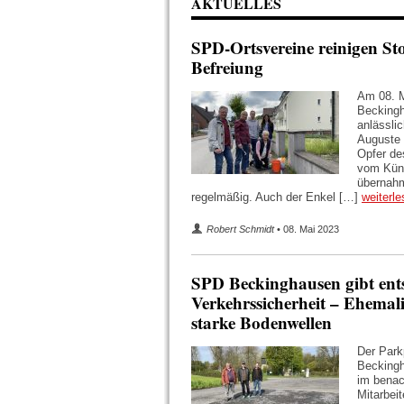
AKTUELLES
SPD-Ortsvereine reinigen Sto
Befreiung
Am 08. M
Beckingh
anlässli
Auguste 
Opfer de
vom Küns
übernahm
regelmäßig. Auch der Enkel […]
weiterle
Robert Schmidt
• 08. Mai 2023
SPD Beckinghausen gibt ent
Verkehrssicherheit – Ehemal
starke Bodenwellen
Der Park
Beckingh
im benac
Mitarbei