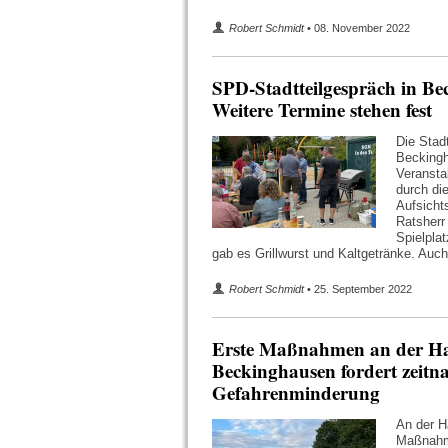
Robert Schmidt
• 08. November 2022
SPD-Stadtteilgespräch in B
Weitere Termine stehen fest
Die Stad
Beckingh
Veransta
durch di
Aufsicht
Ratsherr
Spielpla
gab es Grillwurst und Kaltgetränke. Auc
Robert Schmidt
• 25. September 2022
Erste Maßnahmen an der Ha
Beckinghausen fordert zeitn
Gefahrenminderung
An der H
Maßnahm