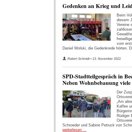
Gedenken an Krieg und Leid
Beim Vol
diesem Ja
Vereine 
zahlloser
Gewalthe
freiwilli
vom erst
Daniel Wolski, die Gedenkrede hörten. D
Robert Schmidt
• 13. November 2022
SPD-Stadtteilgespräch in B
Neben Wohnbebauung viele T
Der Zusp
Ortsvere
„Am alte
Kaffee u
Bürgerin
Rüdiger B
Ortsvere
Schroeder und Sabine Petruck von Schro
weiterlesen ...