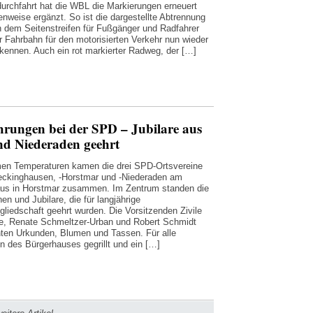
durchfahrt hat die WBL die Markierungen erneuert
enweise ergänzt. So ist die dargestellte Abtrennung
 dem Seitenstreifen für Fußgänger und Radfahrer
r Fahrbahn für den motorisierten Verkehr nun wieder
rkennen. Auch ein rot markierter Radweg, der […]
hrungen bei der SPD – Jubilare aus
d Niederaden geehrt
en Temperaturen kamen die drei SPD-Ortsvereine
ckinghausen, -Horstmar und -Niederaden am
us in Horstmar zusammen. Im Zentrum standen die
nen und Jubilare, die für langjährige
tgliedschaft geehrt wurden. Die Vorsitzenden Zivile
te, Renate Schmeltzer-Urban und Robert Schmidt
hten Urkunden, Blumen und Tassen. Für alle
n des Bürgerhauses gegrillt und ein […]